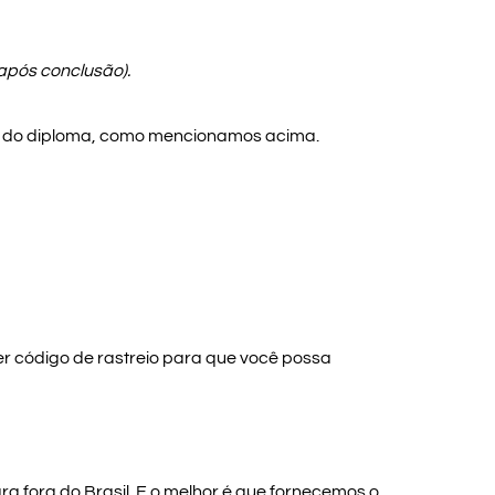
após conclusão).
ção do diploma, como mencionamos acima.
er código de rastreio para que você possa
ra fora do Brasil. E o melhor é que fornecemos o