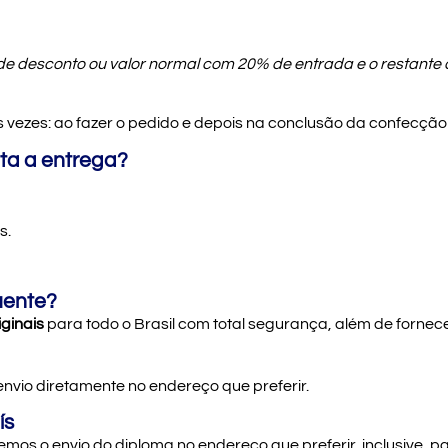
 desconto ou valor normal com 20% de entrada e o restante 
as vezes: ao fazer o pedido e depois na conclusão da confec
ta a entrega?
s.
uente?
iginais
para todo o Brasil com total segurança, além de fornec
envio diretamente no endereço que preferir.
ís
emos o envio do diploma no endereço que preferir, inclusive, pa