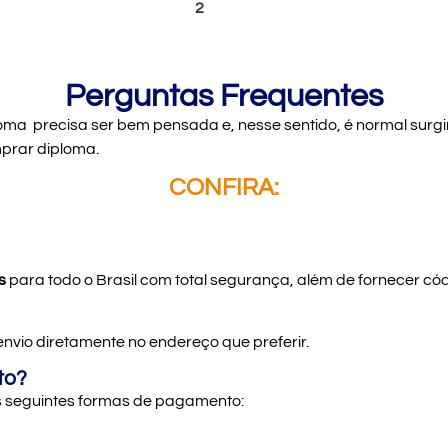
1
2
3
4
5
Perguntas Frequentes
 precisa ser bem pensada e, nesse sentido, é normal surgire
prar diploma.
CONFIRA:
s
para todo o Brasil com total segurança, além de fornecer có
envio diretamente no endereço que preferir.
to?
as seguintes formas de pagamento: