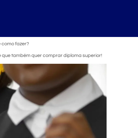
e como fazer?
cê que também quer comprar diploma superior!