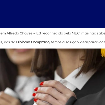
r em Alfredo Chaves – ES reconhecido pelo MEC, mas não sab
is, nós da
Diploma Comprado
, temos a solução ideal para vo