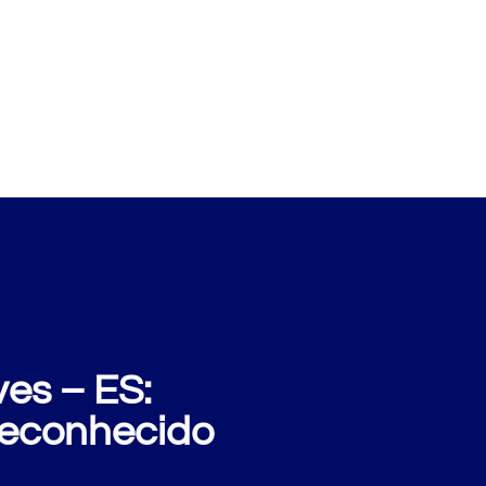
xemplos
Perguntas
Sobre nós
Blog
es – ES:
 reconhecido