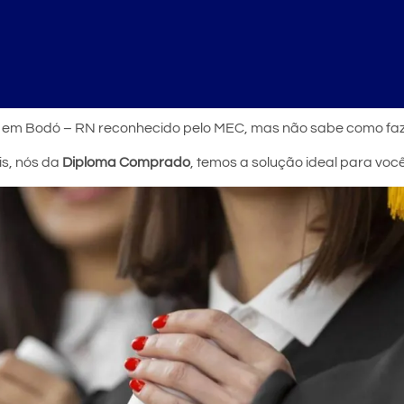
r em Bodó – RN reconhecido pelo MEC, mas não sabe como fa
is, nós da
Diploma Comprado
, temos a solução ideal para vo