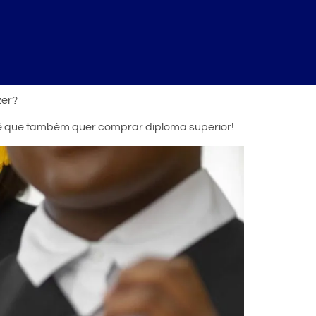
zer?
cê que também quer comprar diploma superior!