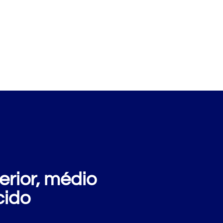
xemplos
Perguntas
Sobre nós
Blog
rior, médio
cido