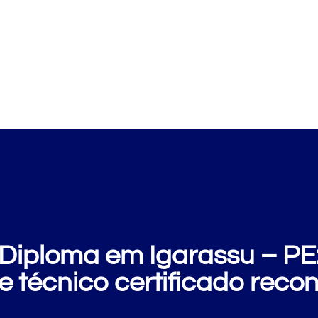
Cursos
Clientes
E
iploma em Igarassu – PE:
e técnico certificado reco