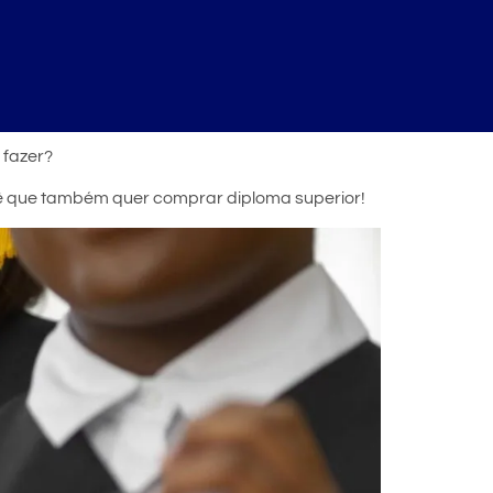
 fazer?
cê que também quer comprar diploma superior!