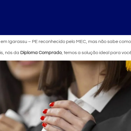
r em Igarassu – PE reconhecido pelo MEC, mas não sabe como
is, nós da
Diploma Comprado
, temos a solução ideal para vo