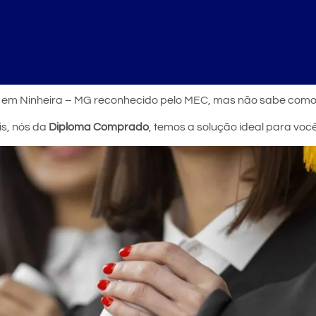
r em Ninheira – MG reconhecido pelo MEC, mas não sabe como
is, nós da
Diploma Comprado
, temos a solução ideal para vo