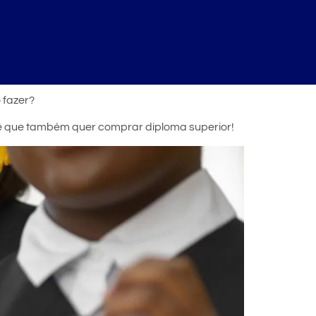
 fazer?
cê que também quer comprar diploma superior!