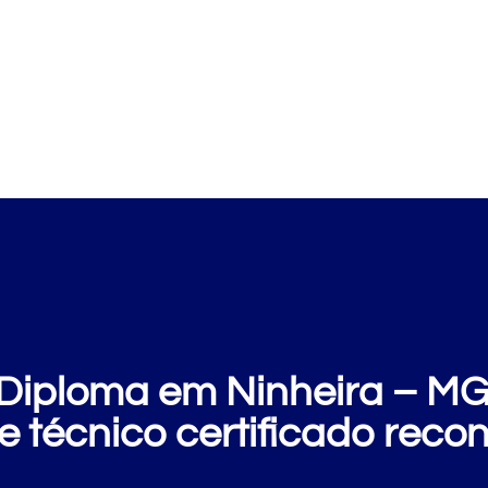
Cursos
Clientes
E
iploma em Ninheira – MG:
e técnico certificado reco