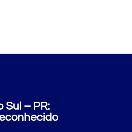
xemplos
Perguntas
Sobre nós
Blog
 Sul – PR:
 reconhecido