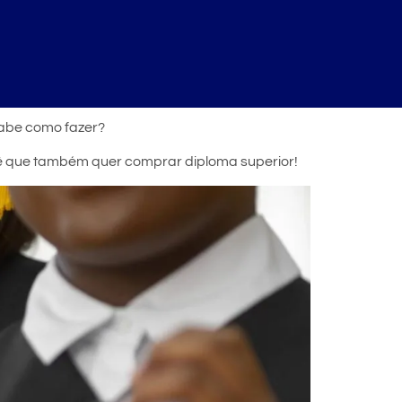
sabe como fazer?
cê que também quer comprar diploma superior!