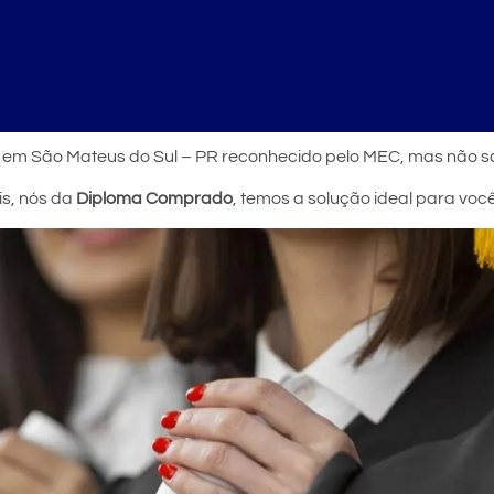
r em São Mateus do Sul – PR reconhecido pelo MEC, mas não 
is, nós da
Diploma Comprado
, temos a solução ideal para vo