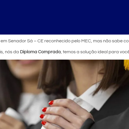
r em Senador Sá – CE reconhecido pelo MEC, mas não sabe co
is, nós da
Diploma Comprado
, temos a solução ideal para vo