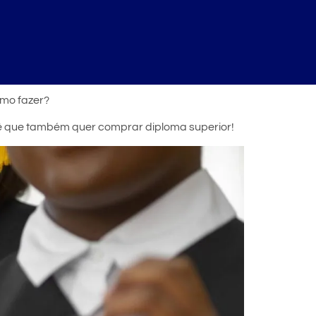
mo fazer?
cê que também quer comprar diploma superior!