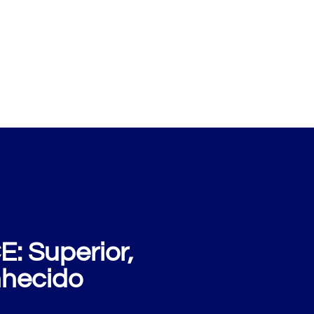
xemplos
Perguntas
Sobre nós
Blog
: Superior,
nhecido