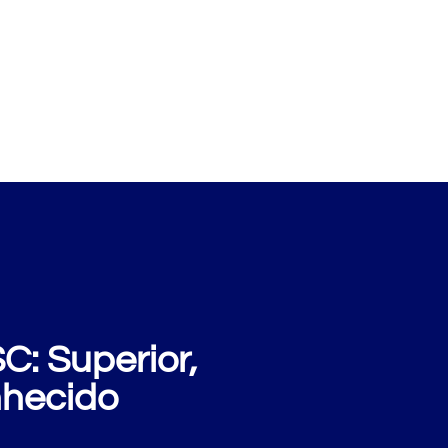
xemplos
Perguntas
Sobre nós
Blog
: Superior,
nhecido