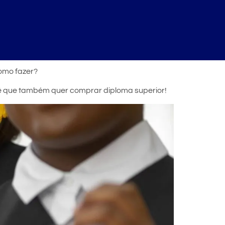
omo fazer?
cê que também quer comprar diploma superior!