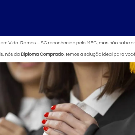
r em Vidal Ramos – SC reconhecido pelo MEC, mas não sabe c
is, nós da
Diploma Comprado
, temos a solução ideal para vo