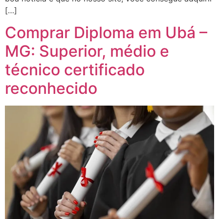
[…]
Comprar Diploma em Ubá –
MG: Superior, médio e
técnico certificado
reconhecido