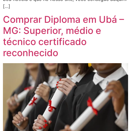
[…]
Comprar Diploma em Ubá –
MG: Superior, médio e
técnico certificado
reconhecido