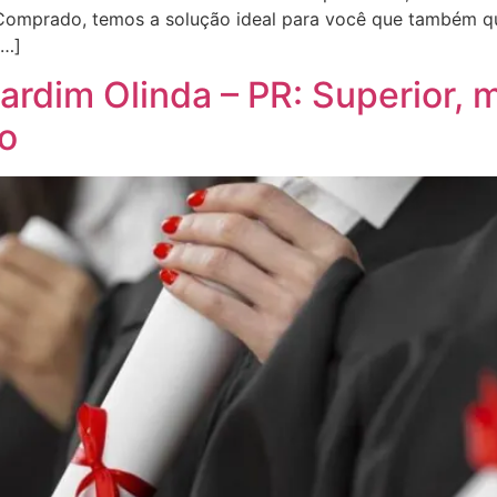
 Comprado, temos a solução ideal para você que também qu
[…]
rdim Olinda – PR: Superior, m
do