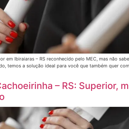
ior em Ibiraiaras – RS reconhecido pelo MEC, mas não sab
do, temos a solução ideal para você que também quer comp
choeirinha – RS: Superior, m
do