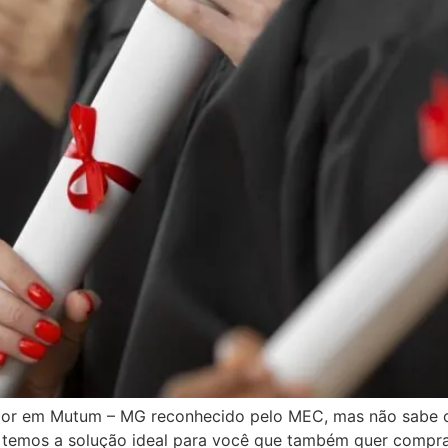
rior em Mutum – MG reconhecido pelo MEC, mas não sabe 
 temos a solução ideal para você que também quer comprar