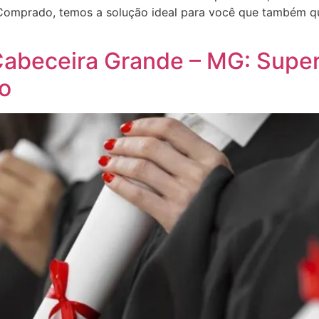
 Comprado, temos a solução ideal para você que também qu
beceira Grande – MG: Superi
do