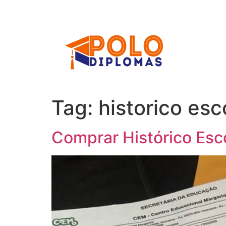
Ir
para
o
conteúdo
Tag:
historico es
Comprar Histórico Es