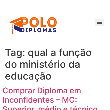
Ir
para
o
conteúdo
Tag:
qual a função
do ministério da
educação
Comprar Diploma em
Inconfidentes – MG:
Superior, médio e técnico