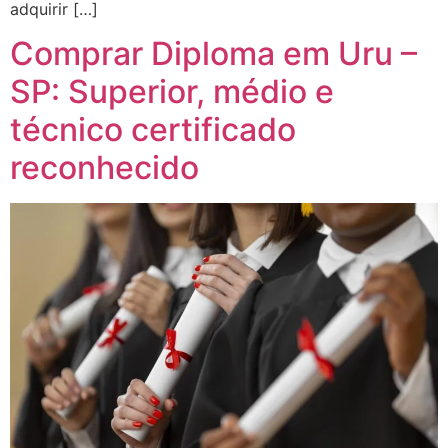
adquirir […]
Comprar Diploma em Uru –
SP: Superior, médio e
técnico certificado
reconhecido